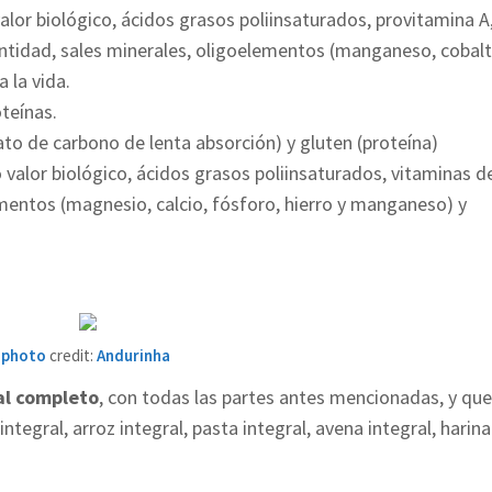
valor biológico, ácidos grasos poliinsaturados, provitamina A
antidad, sales minerales, oligoelementos (manganeso, cobalt
 la vida.
oteínas.
ato de carbono de lenta absorción) y gluten (proteína)
o valor biológico, ácidos grasos poliinsaturados, vitaminas d
ementos (magnesio, calcio, fósforo, hierro y manganeso) y
photo
credit:
Andurinha
eal completo
, con todas las partes antes mencionadas, y que
ntegral, arroz integral, pasta integral, avena integral, harina