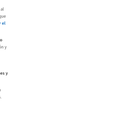
 al
que
 el
 o
ón y
es y
n
.