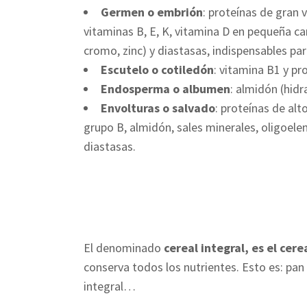
Germen o embrión
: proteínas de gran 
vitaminas B, E, K, vitamina D en pequeña c
cromo, zinc) y diastasas, indispensables para
Escutelo o cotiledón
: vitamina B1 y pr
Endosperma o albumen
: almidón (hidr
Envolturas o salvado
: proteínas de alt
grupo B, almidón, sales minerales, oligoel
diastasas.
El denominado
cereal integral, es el cer
conserva todos los nutrientes. Esto es: pan i
integral…