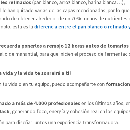
les refinados
(pan blanco, arroz blanco, harina blanca…),
l le han quitado varias de las capas mencionadas, por lo que
ejando de obtener alrededor de un 70% menos de nutrientes 
mplo, esta es la
diferencia entre el pan blanco o refinado y
recuerda ponerlos a remojo 12 horas antes de tomarlos
l o de manantial, para que inicien el proceso de fermentaci
a vida y la vida te sonreirá a ti!
o en tu vida o en tu equipo, puedo acompañarte con
formacion
mado a más de 4.000 profesionales
en los últimos años, e
Jack
, generando foco, energía y cohesión real en los equipos
ón para diseñar juntos una experiencia transformadora.