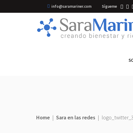
info@saramariner.com
Sígueme
S
Home
|
Sara en las redes
|
logo_twitter_