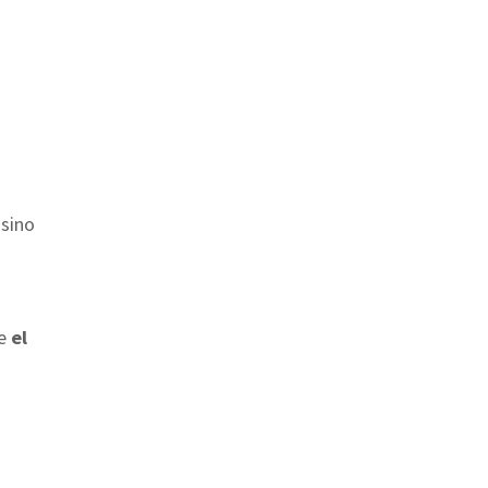
 sino
ue
el