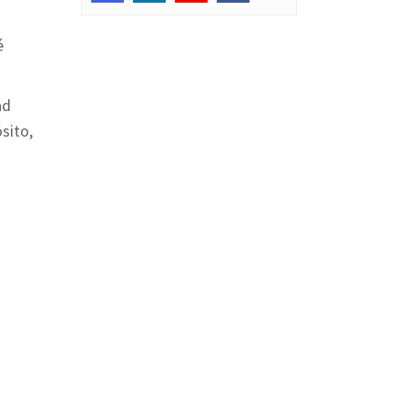
é
ad
sito,