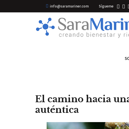
info@saramariner.com
Sígueme
S
El camino hacia un
auténtica