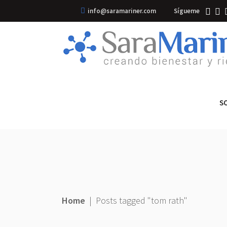
info@saramariner.com
Sígueme
S
Home
|
Posts tagged "tom rath"