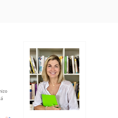
hizo
tá