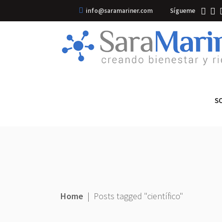
info@saramariner.com
Sígueme
S
Home
|
Posts tagged "científico"