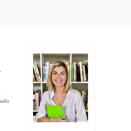
l
e
queño