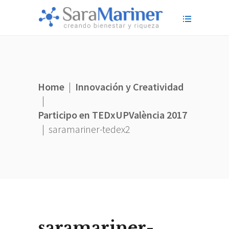
Home
|
Innovación y Creatividad
|
Participo en TEDxUPValència 2017
|
saramariner-tedex2
saramariner-