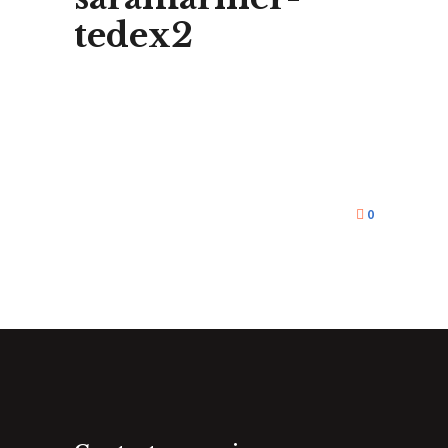
tedex2
0