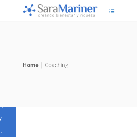
Home
|
Coaching
hing
,
entos
o
,
y
d
,