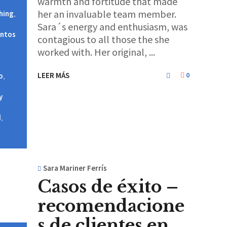
warmth and fortitude that made
her an invaluable team member.
hing
,
Sara´s energy and enthusiasm, was
entos
contagious to all those the she
worked with. Her original,
LEER MÁS
0
o
,
y
d
,
Sara Mariner Ferrís
Casos de éxito –
recomendacione
s de clientes en