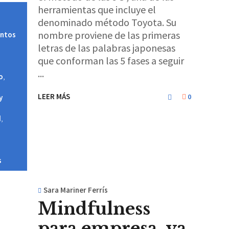
herramientas que incluye el
denominado método Toyota. Su
nombre proviene de las primeras
entos
letras de las palabras japonesas
que conforman las 5 fases a seguir
o
,
LEER MÁS
0
y
d
,
s
Sara Mariner Ferrís
Mindfulness
para empresa, ya