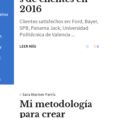
2016
entos
Clientes satisfechos en: Ford, Bayer,
SPB, Panama Jack, Universidad
Politécnica de Valencia
o
,
LEER MÁS
0
y
d
,
s
Sara Mariner Ferrís
Mi metodología
para crear