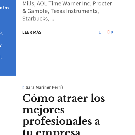
Mills, AOL Time Warner Inc, Procter
entos
& Gamble, Texas Instruments,
Starbucks,
LEER MÁS
0
o
,
y
d
,
Sara Mariner Ferrís
Cómo atraer los
mejores
profesionales a
tu empresa