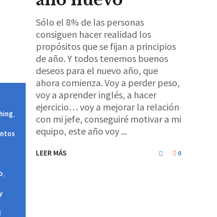
Sólo el 8% de las personas
consiguen hacer realidad los
propósitos que se fijan a principios
de año. Y todos tenemos buenos
deseos para el nuevo año, que
ahora comienza. Voy a perder peso,
voy a aprender inglés, a hacer
ejercicio… voy a mejorar la relación
hing
,
con mi jefe, conseguiré motivar a mi
equipo, este año voy
entos
LEER MÁS
0
o
,
y
d